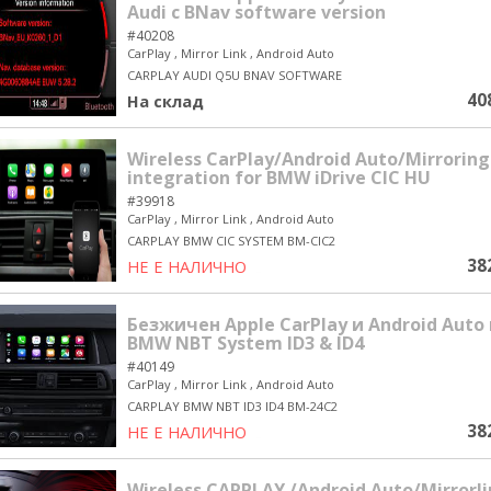
Audi с BNav software version
#40208
CarPlay , Mirror Link , Android Auto
CARPLAY AUDI Q5U BNAV SOFTWARE
40
На склад
Wireless CarPlay/Android Auto/Mirroring
integration for BMW iDrive CIC HU
#39918
CarPlay , Mirror Link , Android Auto
CARPLAY BMW CIC SYSTEM BM-CIC2
38
НЕ Е НАЛИЧНО
yes/no
Безжичен Apple CarPlay и Android Auto
BMW NBT System ID3 & ID4
#40149
CarPlay , Mirror Link , Android Auto
CARPLAY BMW NBT ID3 ID4 BM-24C2
38
НЕ Е НАЛИЧНО
yes/no
Wireless CARPLAY /Android Auto/Mirrorli