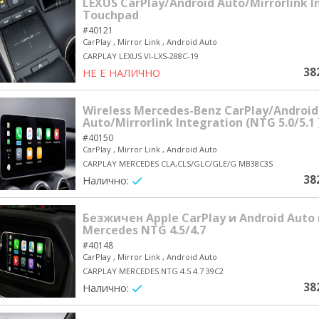
LEXUS CarPlay/Android Auto/Mirrorlink I
Touchpad
#40121
CarPlay , Mirror Link , Android Auto
CARPLAY LEXUS VI-LXS-288C-19
38
НЕ Е НАЛИЧНО
yes/no
Wireless Mercedes-Benz CarPlay/Android
Auto/Mirrorlink Integration (NTG 5.0/5.1 
#40150
CarPlay , Mirror Link , Android Auto
CARPLAY MERCEDES CLA,CLS/GLC/GLE/G MB38C3S
38
Налично:
yes/no
Безжичен Apple CarPlay и Android Auto
Mercedes NTG 4.5/4.7
#40148
CarPlay , Mirror Link , Android Auto
CARPLAY MERCEDES NTG 4.5 4.7 39C2
38
Налично:
yes/no