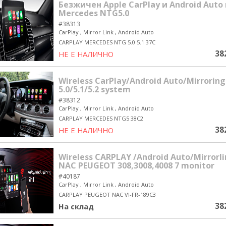
Безжичен Apple CarPlay и Android Auto
Mercedes NTG5.0
#38313
CarPlay , Mirror Link , Android Auto
CARPLAY MERCEDES NTG 5.0 5.1 37C
38
НЕ Е НАЛИЧНО
yes/no
Wireless CarPlay/Android Auto/Mirroring 
5.0/5.1/5.2 system
#38312
CarPlay , Mirror Link , Android Auto
CARPLAY MERCEDES NTG5 38C2
38
НЕ Е НАЛИЧНО
yes/no
Wireless CARPLAY /Android Auto/Mirrorli
NAC PEUGEOT 308,3008,4008 7 monitor
#40187
CarPlay , Mirror Link , Android Auto
CARPLAY PEUGEOT NAC VI-FR-189C3
38
На склад