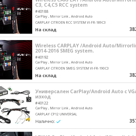
C3, C4,C5 RCC system
#40188
CarPlay , Mirror Link , Android Auto
CARPLAY CITROEN RCC SYSTEM VI-FR-189C3
38
На склад
Wireless CARPLAY /Android Auto/Mirrorli
2014-2016 SMEG system.
#40192
CarPlay , Mirror Link , Android Auto
CARPLAY CITROEN SMEG SYSTEM VI-FR-190C3
38
На склад
Универсален CarPlay/Android Auto с VG
изход
#40122
CarPlay , Mirror Link , Android Auto
CARPLAY CP12 UNIVERSAL
35
Налично:
yes/no