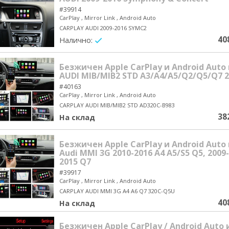
#39914
CarPlay , Mirror Link , Android Auto
CARPLAY AUDI 2009-2016 SYMC2
40
Налично:
yes/no
Безжичен Apple CarPlay и Android Auto
AUDI MIB/MIB2 STD A3/A4/A5/Q2/Q5/Q7 2
#40163
CarPlay , Mirror Link , Android Auto
CARPLAY AUDI MIB/MIB2 STD AD320C-B983
38
На склад
Безжичен Apple CarPlay и Android Auto
Audi MMI 3G 2010-2016 A4 A5/S5 Q5, 2009-
2015 Q7
#39917
CarPlay , Mirror Link , Android Auto
CARPLAY AUDI MMI 3G A4 A6 Q7 320C-Q5U
40
На склад
Безжичен Apple CarPlay / Android Auto