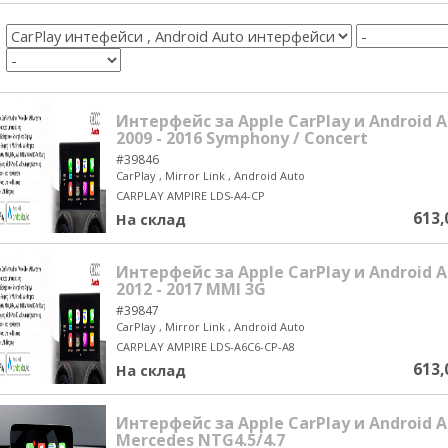
Интерфейс за Apple CarPlay и Android A
2009 - 2016 Symphony / Concert
#39846
CarPlay , Mirror Link , Android Auto
CARPLAY AMPIRE LDS-A4-CP
613,
На склад
Интерфейс за Apple CarPlay и Android A
2012 - 2017 MMI 3G
#39847
CarPlay , Mirror Link , Android Auto
CARPLAY AMPIRE LDS-A6C6-CP-A8
613,
На склад
Интерфейс за Apple CarPlay и Android A
Mercedes NTG4.5/4.7