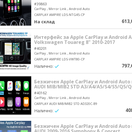
#39863
CarPlay , Mirror Link , Android Auto
CARPLAY AMPIRE LDS-NTG45-CP
613,
На склад
Интерфейс за Apple CarPlay и Android A
Volkswagen Touareg 8" 2010-2017
#40201
CarPlay , Mirror Link , Android Auto
CARPLAY AMPIRE LDS-VWT80-CP
797,
Налично:
yes/no
Безжичен Apple CarPlay и Android Auto
AUDI MIB/MIB2 STD A3/A4/A5/S4/S5/Q5/Q
#40162
CarPlay , Mirror Link , Android Auto
CARPLAY AUDI MIB/MIB2 STD AD320C-B9
40
Налично:
yes/no
Безжичен Apple CarPlay и Android Auto
AUDI 2009-2016 Symphony & Concert