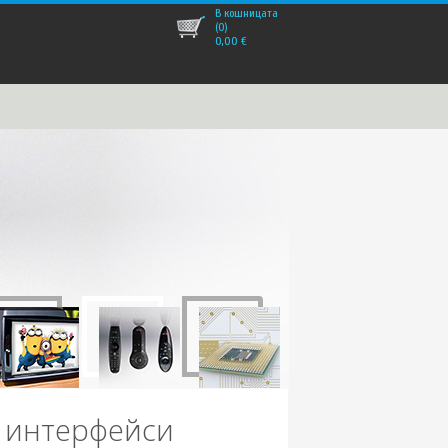
В кошницата
(0)
0,00
€
o интерфейси