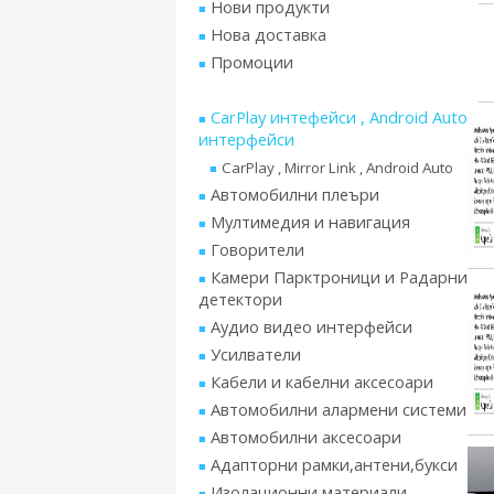
Нови продукти
Нова доставка
Промоции
CarPlay интефейси , Android Auto
интерфейси
CarPlay , Mirror Link , Android Auto
Автомобилни плеъри
Мултимедия и навигация
Говорители
Камери Парктроници и Радарни
детектори
Аудио видео интерфейси
Усилватели
Кабели и кабелни аксесоари
Автомобилни алармени системи
Автомобилни аксесоари
Адапторни рамки,антени,букси
Изолационни материали