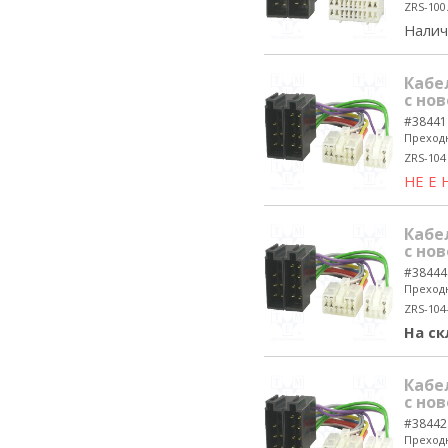
ZRS-100
Налич
Кабе
с нов
#38441
Преходн
ZRS-104
НЕ Е
Кабе
с нов
#38444
Преходн
ZRS-104
На ск
Кабе
с нов
#38442
Преходн