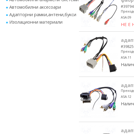
фабр
Автомобилни аксесоари
#39794
Преходн
Адапторни рамки,антени,букси
ASA.09
Изолационни материали
НЕ Е
адапт
#39825
Преходн
ASA.11
Налич
адап
Преходн
ASA.12
Налич
адапт