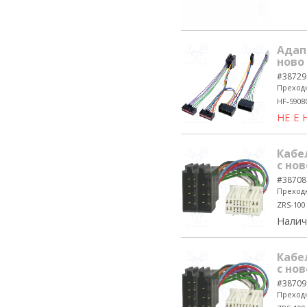
Адап
ново 
#38729
Преходн
HF-5908
НЕ Е
Кабе
с нов
#38708
Преходн
ZRS-100
Налич
Кабе
с нов
#38709
Преходн