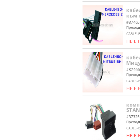
кабе
към 
#37465
Преходн
CABLE-I
НЕ Е
кабе
Мицу
#37466
Преходн
CABLE-I
НЕ Е
комп
STAN
#37325
Преходн
CABLE-
НЕ Е