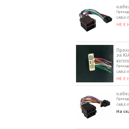
кабе
Преходн
CABLE-
НЕ Е
Прех
за K
#37370
Преходн
CABLE-
НЕ Е
кабе
Преходн
CABLE-I
На ск