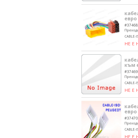
кабе
евро
#37468
Преходн
CABLE-I
НЕ Е
кабе
към 
#37469
Преходн
CABLE-I
НЕ Е
кабе
евро
#37470
Преходн
CABLE-
НЕ Е