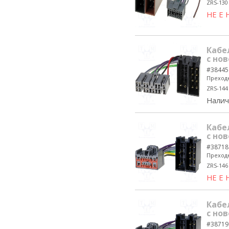
ZRS-130
НЕ Е
Кабе
с нов
#38445
Преходн
ZRS-144
Налич
Кабе
с нов
#38718
Преходн
ZRS-146
НЕ Е
Кабе
с нов
#38719