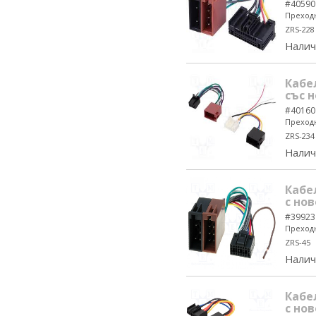
#40590
Преходн
ZRS-228
Налич
Кабе
със н
#40160
Преходн
ZRS-234
Налич
Кабе
с нов
#39923
Преходн
ZRS-45
Налич
Кабе
с нов