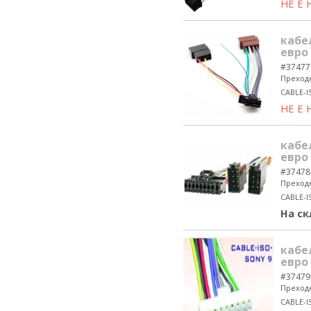
НЕ Е
кабе
евро
#37477
Преходн
CABLE-I
НЕ Е
кабе
евро
#37478
Преходн
CABLE-I
На ск
кабе
евро
#37479
Преходн
CABLE-I