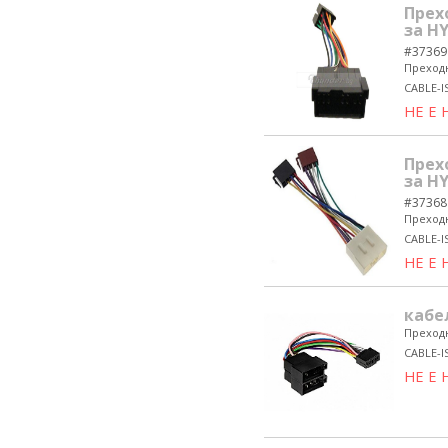
Прех
за H
#37369
Преходн
CABLE-I
НЕ Е
Прех
за H
#37368
Преходн
CABLE-
НЕ Е
кабе
Преходн
CABLE-I
НЕ Е