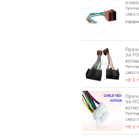
комп
Преходн
CABLE-I
Налич
Прех
за F
#37366
Преходн
CABLE-I
НЕ Е
Прех
за H
#37367
Преходн
CABLE-
НЕ Е