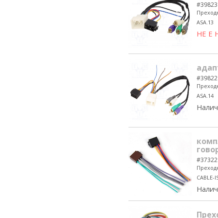
#39823
Преходн
ASA.13
НЕ Е
адап
#39822
Преходн
ASA.14
Налич
комп
гово
#37322
Преходн
CABLE-I
Налич
Прех