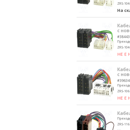
ZRS-104
На ск
Кабе
с нов
#38443
Преходн
ZRS-104
НЕ Е
Кабе
с нов
#39634
Преходн
ZRS-106
НЕ Е
Кабел
Преходн
ZRS-116