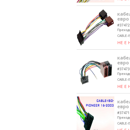
кабе
евро
#37472
Преходн
CABLE-I
НЕ Е
кабе
евро
#37473
Преходн
CABLE-I
НЕ Е
кабе
евро
#37471
Преходн
CABLE-I