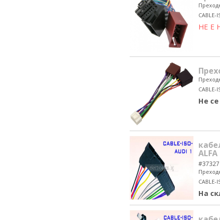
Преходн
CABLE-I
НЕ Е
Прех
Преходн
CABLE-I
Не се
кабе
ALFA
#37327
Преходн
CABLE-I
На ск
кабе