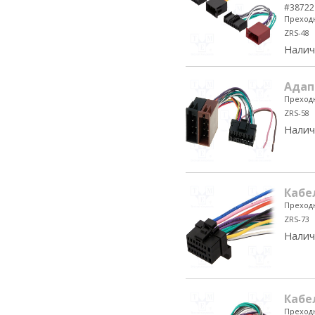
#38722
Преходн
ZRS-48
Налич
Адап
Преходн
ZRS-58
Налич
Кабе
Преходн
ZRS-73
Налич
Кабе
Преходн