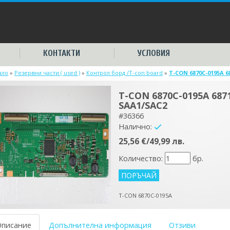
КОНТАКТИ
УСЛОВИЯ
ало
»
Резервни части ( used )
»
Контрол борд /T-con board
»
T-CON 6870C-0195A 
T-CON 6870C-0195A 687
SAA1/SAC2
#36366
Налично:
yes
25,56 €/49,99 лв.
Количество:
бр.
T-CON 6870C-0195A
Описание
Допълнителна информация
Отзиви