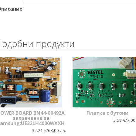
Описание
Подобни продукти
POWER BOARD BN44-00492A
Платка с бутони
захранване за
3,58 €/7,00
Samsung:UE32LH4000WXXH
32,21 €/63,00 лв.