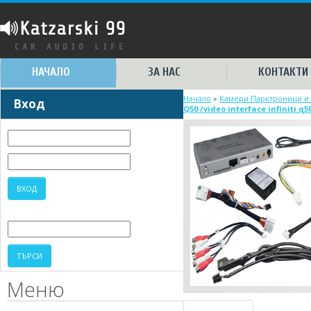
НАЧАЛО
ЗА НАС
КОНТАКТИ
Начало
»
Камери Парктроници и 
Вход
Q50 /video interface infiniti q5
Меню