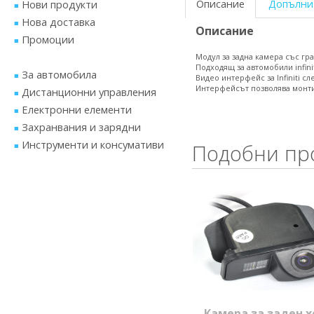
Описание
Допълни
Нови продукти
Нова доставка
Описание
Промоции
Модул за задна камера със гр
Подходящ за автомобили infinit
За автомобила
Видео интерфейс за Infiniti сл
Интерфейсът позволява монти
Дистанционни управления
Електронни елементи
Захранвания и зарядни
Инструменти и консумативи
Подобни пр
Камера за заден х